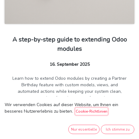
A step-by-step guide to extending Odoo
modules
16. September 2025
Learn how to extend Odoo modules by creating a Partner
Birthday feature with custom models, views, and
automated actions while keeping your system clean,
upgrade safe and customer focused.
Wir verwenden Cookies auf dieser Website, um Ihnen ein
besseres Nutzererlebnis zu bieten.
Cookie-Richtlinien
Odoo
,
Odoo 18
,
Python
,
Technical
,
XML
Nur essentielle
Ich stimme zu